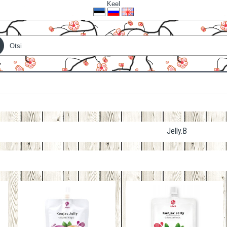
Keel
Jelly.B