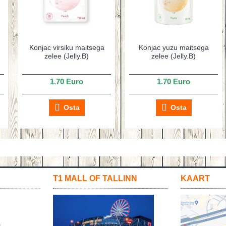
Konjac virsiku maitsega
Konjac yuzu maitsega
zelee (Jelly.B)
zelee (Jelly.B)
1.70 Euro
1.70 Euro
Osta
Osta
T1 MALL OF TALLINN
KAART