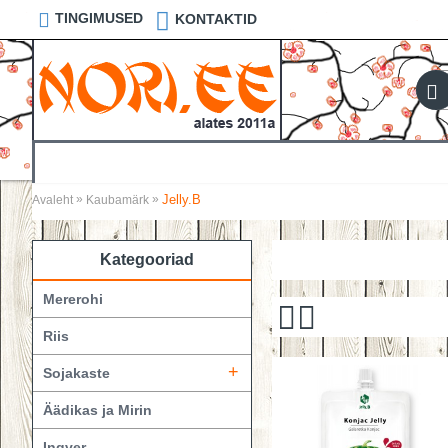
TINGIMUSED
KONTAKTID
Jelly.B
»
»
Avaleht
Kaubamärk
Kategooriad
Mererohi
Riis
+
Sojakaste
Äädikas ja Mirin
Ingver