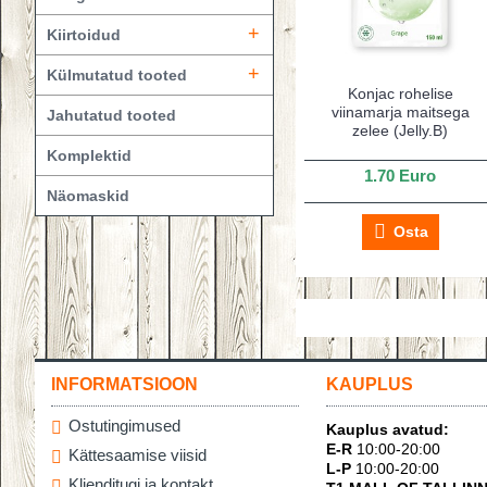
+
Kiirtoidud
+
Külmutatud tooted
Konjac rohelise
viinamarja maitsega
Jahutatud tooted
zelee (Jelly.B)
Komplektid
1.70 Euro
Näomaskid
Osta
INFORMATSIOON
KAUPLUS
Ostutingimused
Kauplus avatud:
E-R
10:00-20:00
Kättesaamise viisid
L-P
10:00-20:00
Klienditugi ja kontakt