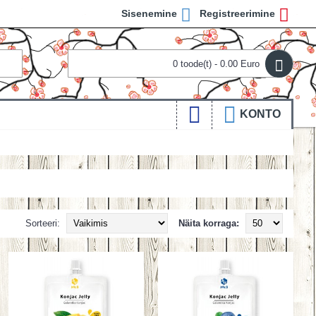
Sisenemine
Registreerimine
0 toode(t) - 0.00 Euro
KONTO
Sorteeri:
Näita korraga: