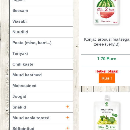
Seesam
Wasabi
Nuudlid
Konjac arbuusi maitsega
Pasta (miso, karri...)
zelee (Jelly.B)
Teriyaki
1.70 Euro
Сhillikaste
Hetkel otsas!
Muud kastmed
Küsi!
Maitseained
Joogid
+
Snäkid
+
Muud aasia tooted
+
Sööginõud