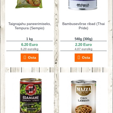
Taignajahu paneerimiseks,
Bambusevõrse ribad (Thai
Tempura (Sempio)
Pride)
1 kg
540g (300g)
6.20 Euro
2.20 Euro
6.20 euro/kg
4.07 euro/kg
Osta
Osta