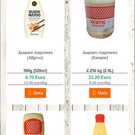
Jaapani majonees
Jaapani majonees
(Allgroo)
(Kewpie)
500g (520ml)
2.256 kg (2.4L)
6.70 Euro
21.20 Euro
13.40 euro/kg
9.40 euro/kg
Osta
Osta