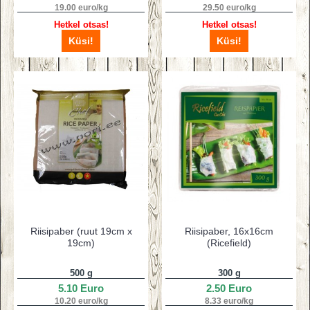
19.00 euro/kg
29.50 euro/kg
Hetkel otsas!
Hetkel otsas!
Küsi!
Küsi!
Riisipaber (ruut 19cm x
Riisipaber, 16x16cm
19cm)
(Ricefield)
500 g
300 g
5.10 Euro
2.50 Euro
10.20 euro/kg
8.33 euro/kg