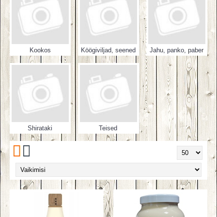
Kookos
Köögiviljad, seened
Jahu, panko, paber
Shirataki
Teised