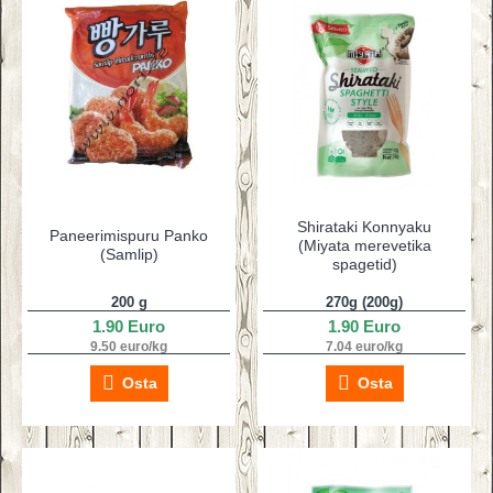
Shirataki Konnyaku
Paneerimispuru Panko
(Miyata merevetika
(Samlip)
spagetid)
200 g
270g (200g)
1.90 Euro
1.90 Euro
9.50 euro/kg
7.04 euro/kg
Osta
Osta