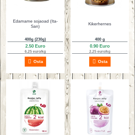
Edamame sojaoad (Ita-
Kikerhernes
San)
400g (230g)
400 g
2.50 Euro
0.90 Euro
6.25 euro/kg
2.25 euro/kg
Osta
Osta