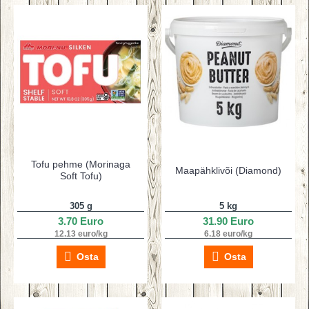
Tofu pehme (Morinaga
Maapähklivõi (Diamond)
Soft Tofu)
305 g
5 kg
3.70 Euro
31.90 Euro
12.13 euro/kg
6.18 euro/kg
Osta
Osta