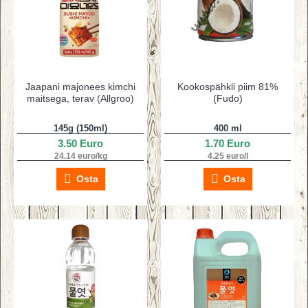
Jaapani majonees kimchi
Kookospähkli piim 81%
maitsega, terav (Allgroo)
(Fudo)
145g (150ml)
400 ml
3.50 Euro
1.70 Euro
24.14 euro/kg
4.25 euro/l
Osta
Osta