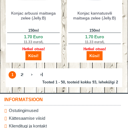
Konjac arbuusi maitsega
Konjac kannatusvili
zelee (Jelly.B)
maitsega zelee (Jelly.B)
150ml
150ml
1.70 Euro
1.70 Euro
11.33 euro/L
11.33 euro/L
Hetkel otsas!
Hetkel otsas!
Küsi!
Küsi!
1
2
>
>|
Tooted 1 - 50, tooteid kokku 93, lehekülgi 2
INFORMATSIOON
Ostutingimused
Kättesaamise viisid
Klienditugi ja kontakt