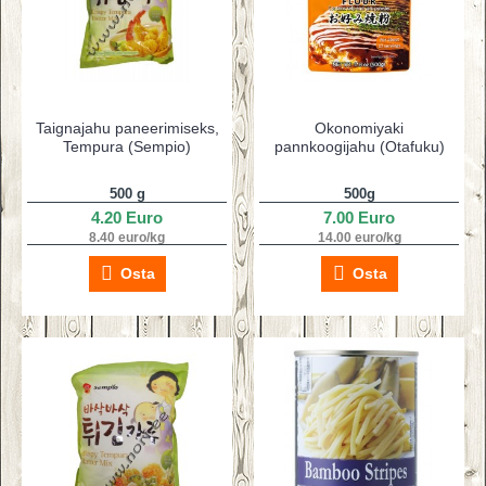
Taignajahu paneerimiseks,
Okonomiyaki
Tempura (Sempio)
pannkoogijahu (Otafuku)
500 g
500g
4.20 Euro
7.00 Euro
8.40 euro/kg
14.00 euro/kg
Osta
Osta