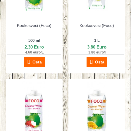
Kookosvesi (Foco)
Kookosvesi (Foco)
500 ml
1 L
2.30 Euro
3.80 Euro
4.60 euro/L
3.80 euro/l
Osta
Osta