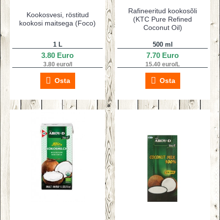
Rafineeritud kookosõli
Kookosvesi, röstitud
(KTC Pure Refined
kookosi maitsega (Foco)
Coconut Oil)
1 L
500 ml
3.80 Euro
7.70 Euro
3.80 euro/l
15.40 euro/L
Osta
Osta