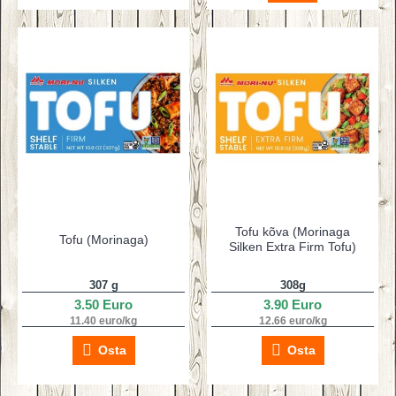
Tofu kõva (Morinaga
Tofu (Morinaga)
Silken Extra Firm Tofu)
307 g
308g
3.50 Euro
3.90 Euro
11.40 euro/kg
12.66 euro/kg
Osta
Osta