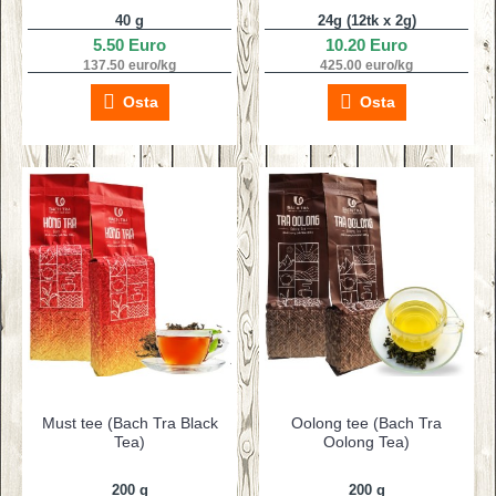
40 g
24g (12tk x 2g)
5.50 Euro
10.20 Euro
137.50 euro/kg
425.00 euro/kg
Osta
Osta
Must tee (Bach Tra Black
Oolong tee (Bach Tra
Tea)
Oolong Tea)
200 g
200 g