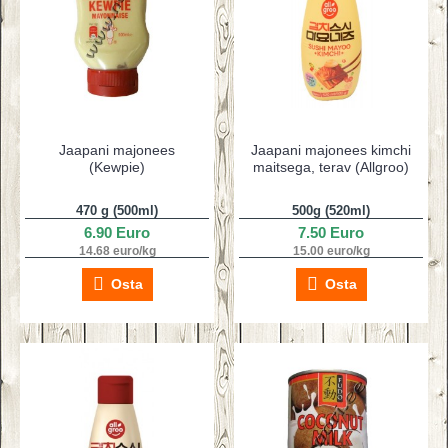
Jaapani majonees
Jaapani majonees kimchi
(Kewpie)
maitsega, terav (Allgroo)
470 g (500ml)
500g (520ml)
6.90 Euro
7.50 Euro
14.68 euro/kg
15.00 euro/kg
Osta
Osta