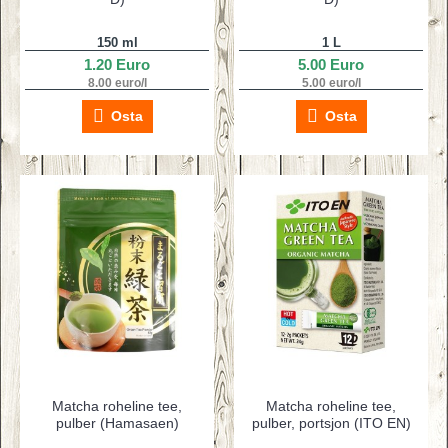
150 ml
1 L
1.20 Euro
5.00 Euro
8.00 euro/l
5.00 euro/l
Osta
Osta
Matcha roheline tee,
Matcha roheline tee,
pulber (Hamasaen)
pulber, portsjon (ITO EN)