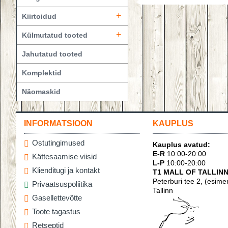
+
Kiirtoidud
+
Külmutatud tooted
Jahutatud tooted
Komplektid
Näomaskid
INFORMATSIOON
KAUPLUS
Ostutingimused
Kauplus avatud:
E-R
10:00-20:00
Kättesaamise viisid
L-P
10:00-20:00
Klienditugi ja kontakt
T1 MALL OF TALLINN
Peterburi tee 2, (esime
Privaatsuspoliitika
Tallinn
Gasellettevõtte
Toote tagastus
Retseptid