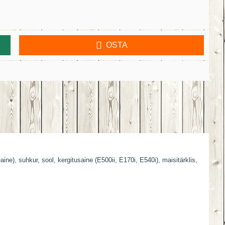
OSTA
ne), suhkur, sool, kergitusaine (E500ii, E170i, E540i), maisitärklis,