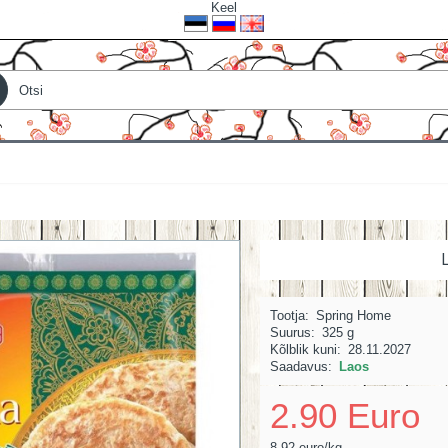
Keel
L
Tootja:
Spring Home
Suurus:
325 g
Kõlblik kuni:
28.11.2027
Saadavus:
Laos
2.90 Euro
8.92 euro/kg