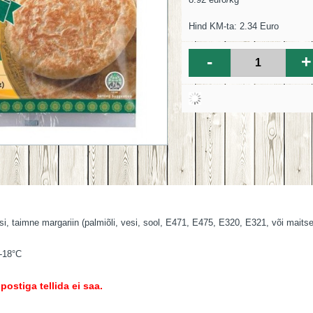
Hind KM-ta: 2.34 Euro
-
+
, taimne margariin (palmiõli, vesi, sool, E471, E475, E320, E321, või maitseai
 -18°C
ostiga tellida ei saa.