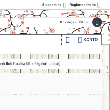
Sisenemine
Registreerimine
0 toode(t) - 0.00 Euro
KONTO
eib Roti Paratha 5tk x 65g (külmutatud)