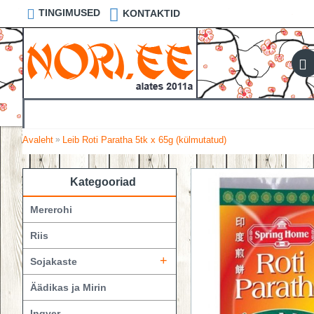
TINGIMUSED
KONTAKTID
Avaleht
Leib Roti Paratha 5tk x 65g (külmutatud)
»
Kategooriad
Mererohi
Riis
+
Sojakaste
Äädikas ja Mirin
Ingver