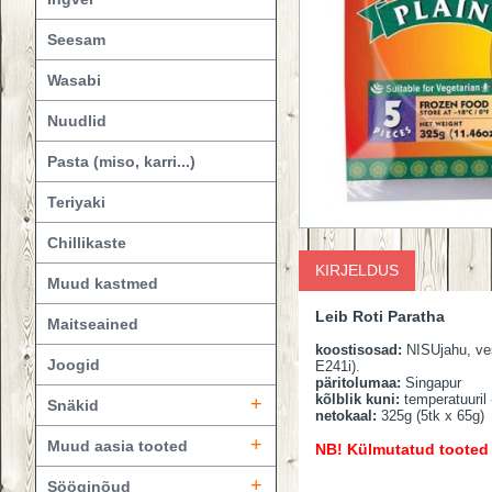
Seesam
Wasabi
Nuudlid
Pasta (miso, karri...)
Teriyaki
Сhillikaste
KIRJELDUS
Muud kastmed
Leib Roti Paratha
Maitseained
koostisosad:
NISUjahu, vesi
Joogid
E241i).
päritolumaa:
Singapur
kõlblik kuni:
temperatuuril
+
Snäkid
netokaal:
325g (5tk x 65g)
+
Muud aasia tooted
NB! Külmutatud tooted p
+
Sööginõud