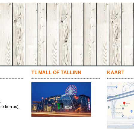
T1 MALL OF TALLINN
KAART
,
ne korrus),