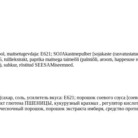
ol, maitsetugevdaja: E621; SOJAkastmepulber [sojakaste (rasvatustatud 
, tsilliekstrakt, paprika maitsega taimeõli (palmiõli, aroom, happesuse 
om), suhkur, röstitud SEESAMiseemned.
сахар, соль, усилитель вкуса: E621; порошок соевого соуса [
тракт глютена ПШЕНИЦЫ, кукурузный крахмал , регулятор кислотн
, чесночный порошок, порошок экстракта имбиря, средство проти