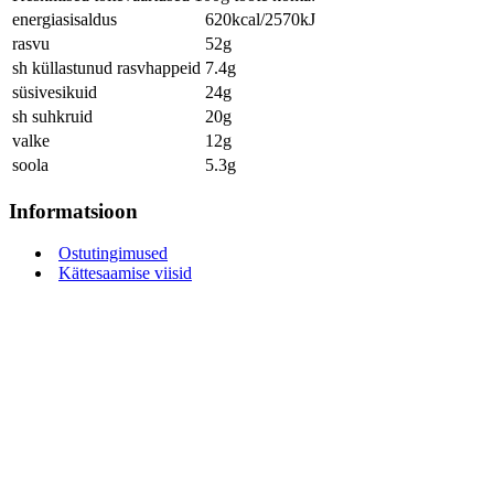
energiasisaldus
620kcal/2570kJ
rasvu
52g
sh küllastunud rasvhappeid
7.4g
süsivesikuid
24g
sh suhkruid
20g
valke
12g
soola
5.3g
Informatsioon
Ostutingimused
Kättesaamise viisid
Klienditugi ja kontakt
Privaatsuspoliitika
Gasellettevõtte
Toote tagastus
Retseptid
Kauplus
Kauplus avatud:
E-R
10:00-20:00