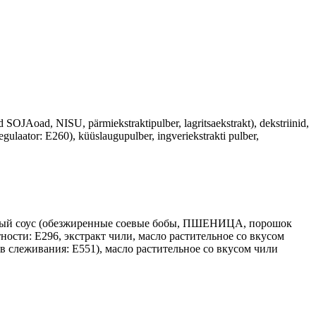
SOJAoad, NISU, pärmiekstraktipulber, lagritsaekstrakt), dekstriinid,
regulaator: E260), küüslaugupulber, ingveriekstrakti pulber,
соевый соус (обезжиренные соевые бобы, ПШЕНИЦА, порошок
ости: E296, экстракт чили, масло растительное со вкусом
в слеживания: E551), масло растительное со вкусом чили