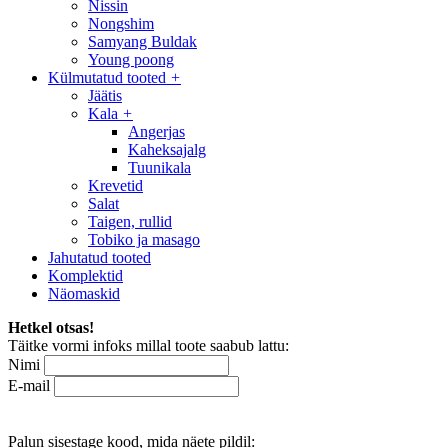
Nissin
Nongshim
Samyang Buldak
Young poong
Külmutatud tooted
+
Jäätis
Kala
+
Angerjas
Kaheksajalg
Tuunikala
Krevetid
Salat
Taigen, rullid
Tobiko ja masago
Jahutatud tooted
Komplektid
Näomaskid
Hetkel otsas!
Täitke vormi infoks millal toote saabub lattu:
Nimi
E-mail
Palun sisestage kood, mida näete pildil: