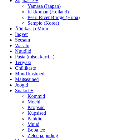
Sojakaste
+
Yamasa (Jaapan)
Kikkoman (Holland)
Pearl River Bridge (Hiina)
Sempio (Korea)
Äädikas ja Mirin
Ingver
Seesam
Wasabi
Nuudlid
Pasta (miso, karri...)
Teriyaki
Сhillikaste
Muud kastmed
Maitseained
Joogid
Snäkid
+
Kommid
Mochi
Krõpsud
Küpsised
Pähklid
Muud
Boba tee
Zelee ja puding