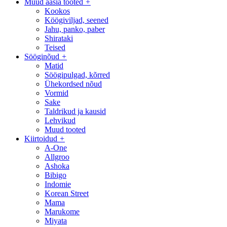
Muud aasia tooted
+
Kookos
Köögiviljad, seened
Jahu, panko, paber
Shirataki
Teised
Sööginõud
+
Matid
Söögipulgad, kõrred
Ühekordsed nõud
Vormid
Sake
Taldrikud ja kausid
Lehvikud
Muud tooted
Kiirtoidud
+
A-One
Allgroo
Ashoka
Bibigo
Indomie
Korean Street
Mama
Marukome
Miyata