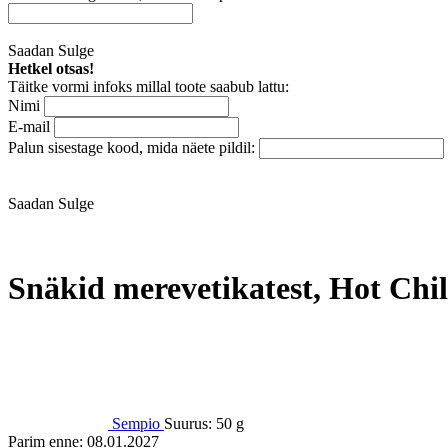
Saadan
Sulge
Hetkel otsas!
Täitke vormi infoks millal toote saabub lattu:
Nimi
E-mail
Palun sisestage kood, mida näete pildil:
Saadan
Sulge
Snäkid merevetikatest, Hot Chil
Sempio
Suurus:
50 g
Parim enne:
08.01.2027