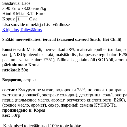
Saadavus:
Laos
3.90 Euro
78.00 euro/kg
Hind KM-ta: 3.15 Euro
Kogus:
Osta
Lisa soovide nimekirja
Lisa võrdlusse
Kirjeldus
Toiteväärtus
Snäkid merevetikatest, teravad (Seasoned seaweed Snack, Hot Chilli)
koostisosad:
Maisiõli, merevetikad 28%, maitseainepulber (suhkur, so
sool], NISUgluteeni ekstrakt, maisitärklis , happesuse regulaator: E296
paakumisvastane aine: E551), tšillimaitsega taimeõli (SOJAõli, aro
päritolumaa:
Korea
netokaal:
50g
Водоросли, острые
состав:
Кукурузное масло, водоросли 28%, порошок приправы (
экстракта дрожжей, экстракт солодки), декстрины, соль], экс
перца (пальмовое масло, аромат, регулятор кислотности: E260)
(соевое масло, аромат), сахар, жареный семена КУНЖУТа.
произведено в:
Корея
вес:
50гр
Keskmised toiteväärtused 100g toote kohta: