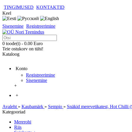
TINGIMUSED
KONTAKTID
Keel
Sisenemine
Registreerimine
0 toode(t) - 0.00 Euro
Teie ostukorv on tühi!
Kataloog
Konto
Registreerimine
Sisenemine
+
+
Avaleht
»
Kaubamärk
»
Sempio
»
Snäkid merevetikatest, Hot Chilli 
Kategooriad
Mererohi
Riis