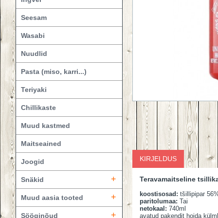
Seesam
Wasabi
Nuudlid
Pasta (miso, karri...)
Teriyaki
Сhillikaste
Muud kastmed
Maitseained
KIRJELDUS
Joogid
+
Teravamaitseline tsillik
Snäkid
koostisosad:
tšillipipar 56
+
Muud aasia tooted
paritolumaa:
Tai
netokaal:
740ml
+
Sööginõud
avatud pakendit hoida külmk