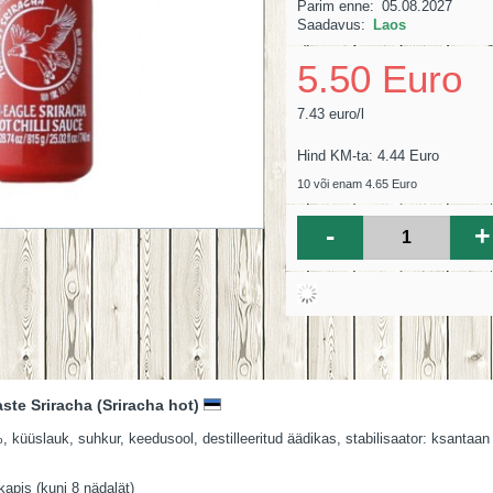
Parim enne:
05.08.2027
Saadavus:
Laos
5.50 Euro
7.43 euro/l
Hind KM-ta: 4.44 Euro
10 või enam 4.65 Euro
-
+
aste Sriracha (Sriracha hot)
%, küüslauk, suhkur, keedusool, destilleeritud äädikas, stabilisaator: ksantaa
apis (kuni 8 nädalät)