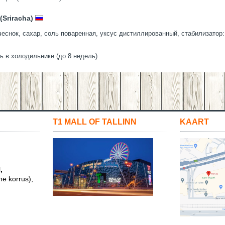
Sriracha)
еснок, сахар, соль поваренная, уксус дистиллированный, стабилизатор:
ь в холодильнике (до 8 недель)
T1 MALL OF TALLINN
KAART
,
ne korrus),