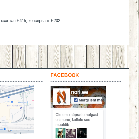
 ксантан E415, консервант E202
FACEBOOK