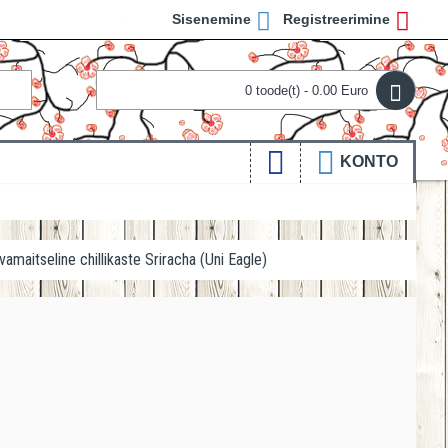
Sisenemine
Registreerimine
0 toode(t) - 0.00 Euro
KONTO
vamaitseline chillikaste Sriracha (Uni Eagle)