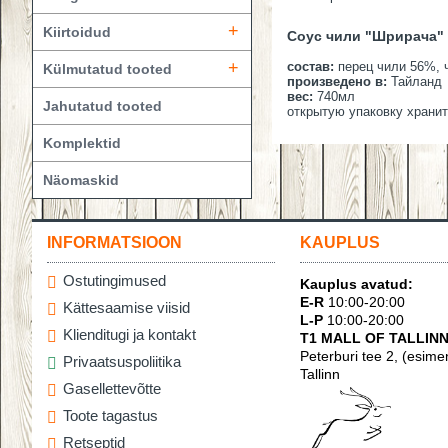
+
Kiirtoidud
Соус чили "Шрирача" (
+
состав:
перец чили 56%, ч
Külmutatud tooted
произведено в:
Тайланд
вес:
740мл
Jahutatud tooted
открытую упаковку хранит
Komplektid
Näomaskid
INFORMATSIOON
KAUPLUS
Ostutingimused
Kauplus avatud:
E-R
10:00-20:00
Kättesaamise viisid
L-P
10:00-20:00
Klienditugi ja kontakt
T1 MALL OF TALLINN
Peterburi tee 2, (esime
Privaatsuspoliitika
Tallinn
Gasellettevõtte
Toote tagastus
Retseptid