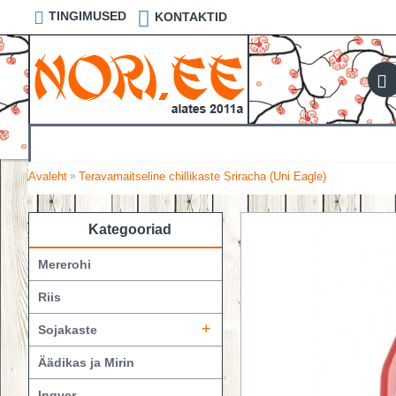
TINGIMUSED
KONTAKTID
Avaleht
Teravamaitseline chillikaste Sriracha (Uni Eagle)
»
Kategooriad
Mererohi
Riis
+
Sojakaste
Äädikas ja Mirin
Ingver