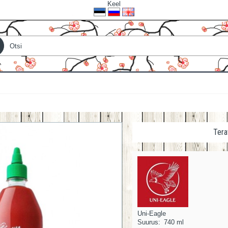
Keel
Tera
Uni-Eagle
Suurus:
740 ml