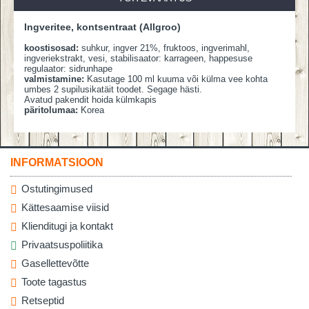
Ingveritee, kontsentraat (Allgroo)
koostisosad:
suhkur, ingver 21%, fruktoos, ingverimahl,
ingveriekstrakt, vesi, stabilisaator: karrageen, happesuse
regulaator: sidrunhape
valmistamine:
Kasutage 100 ml kuuma või külma vee kohta
umbes 2 supilusikatäit toodet. Segage hästi.
Avatud pakendit hoida külmkapis
päritolumaa:
Korea
INFORMATSIOON
Ostutingimused
Kättesaamise viisid
Klienditugi ja kontakt
Privaatsuspoliitika
Gasellettevõtte
Toote tagastus
Retseptid