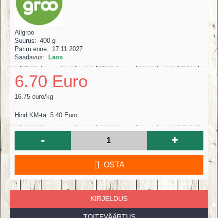
Allgroo
Suurus:
400 g
Parim enne:
17.11.2027
Saadavus:
Laos
6.70 Euro
16.75 euro/kg
Hind KM-ta: 5.40 Euro
-
+
OSTA
KIRJELDUS
TOITEVÄÄRTUS