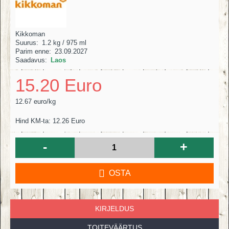
Kikkoman
Suurus:
1.2 kg / 975 ml
Parim enne:
23.09.2027
Saadavus:
Laos
15.20 Euro
12.67 euro/kg
Hind KM-ta: 12.26 Euro
-
+
OSTA
KIRJELDUS
TOITEVÄÄRTUS