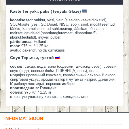
Kaste Teriyaki, paks (Teriyaki Glaze)
koostisosad:
suhkur, vesi, vein (sisaldab vääveldioksiidi),
SOJAkaste (vesi, SOJAoad, NISU, sool), sool, modifitseeritud
tärklis, karamelliseeritud suhkrusiirup, äädikas, lõhna- ja
maitsetugevdajad (naatriumglutamaat, dinaatrium-5'-
ribonukleotiidid), ingveri pulber
päritolumaa:
Holland
maht:
975 ml / 1.25 kg
avatud pakendit hoida külmkapis
Соус Терьяки, густой
состав:
сахар, вода, вино (содержит диоксид серы), соевый
соус (вода, соевые бобы, ПШЕНИЦА, соль), соль,
модифицированный крахмал, карамельный сахарный сироп,
спиртовой уксус, ароматизатор (глутамат натрия, динатрия
5'-рибонуклеотиды), порошок имбиря
произведено в:
Голандия
объём:
975 мл / 1.25 кг
открытую упаковку хранить в холодильнике
INFORMATSIOON