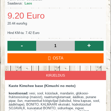
Saadavus:
Laos
9.20 Euro
20.44 euro/kg
Hind KM-ta: 7.42 Euro
-
+
OSTA
KIRJELDUS
Kaste Kimchee base (Kimuchi no moto)
koostisosad:
vesi, sool, küüslauk, mandariin, glükoosi-
fruktoosisiirup (maisist), naatriumglutamaat, äädikas, punane
pipar, õun, marineeritud köögiviljad (talisibul, hiina kapsas, sool,
äädikhape), BONITO, KALMAARI ekstrakt, hüdrolüüsitud
SOJAVALK, kuivatatud BONITO, sidrunhape, ingver,