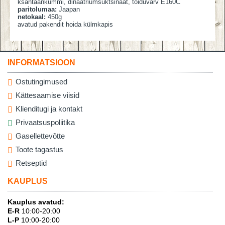
ksantaankummi, dinaatriumsuktsinaat, toiduvärv E160C
paritolumaa:
Jaapan
netokaal:
450g
avatud pakendit hoida külmkapis
INFORMATSIOON
Ostutingimused
Kättesaamise viisid
Klienditugi ja kontakt
Privaatsuspoliitika
Gasellettevõtte
Toote tagastus
Retseptid
KAUPLUS
Kauplus avatud:
E-R
10:00-20:00
L-P
10:00-20:00