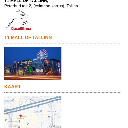
T1 MALL OF TALLINN,
Peterburi tee 2, (esimene korrus), Tallinn
T1 MALL OF TALLINN
KAART