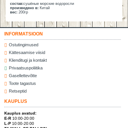
состав:
сушёные морские водоросли
произведено в:
Китай
вес:
200гр
INFORMATSIOON
Ostutingimused
Kättesaamise viisid
Klienditugi ja kontakt
Privaatsuspoliitika
Gasellettevõtte
Toote tagastus
Retseptid
KAUPLUS
Kauplus avatud:
E-R
10:00-20:00
L-P
10:00-20:00