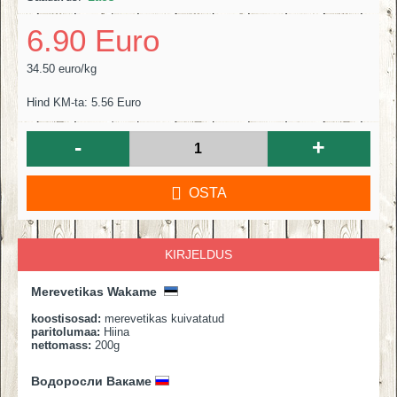
6.90 Euro
34.50 euro/kg
Hind KM-ta: 5.56 Euro
-
+
OSTA
KIRJELDUS
Merevetikas Wakame
koostisosad:
merevetikas kuivatatud
paritolumaa:
Hiina
nettomass:
200g
Водоросли Вакаме