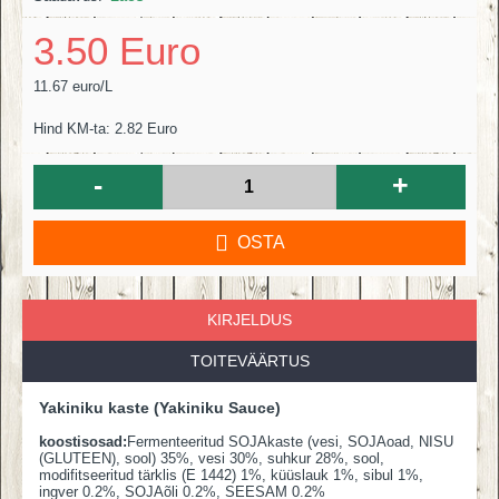
3.50 Euro
11.67 euro/L
Hind KM-ta: 2.82 Euro
-
+
OSTA
KIRJELDUS
TOITEVÄÄRTUS
Yakiniku kaste (Yakiniku Sauce)
koostisosad:
Fermenteeritud SOJAkaste (vesi, SOJAoad, NISU
(GLUTEEN), sool) 35%, vesi 30%, suhkur 28%, sool,
modifitseeritud tärklis (E 1442) 1%, küüslauk 1%, sibul 1%,
ingver 0.2%, SOJAõli 0.2%, SEESAM 0.2%