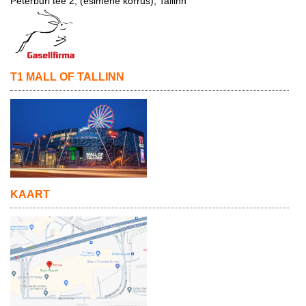
Peterburi tee 2, (esimene korrus), Tallinn
T1 MALL OF TALLINN
KAART