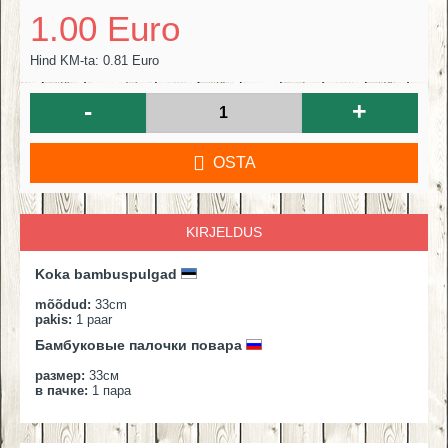
1.00 Euro
Hind KM-ta: 0.81 Euro
-
+
OSTA
KIRJELDUS
Koka bambuspulgad
mõõdud:
33cm
pakis:
1 paar
Бамбуковые палочки повара
размер:
33см
в пачке:
1 пара