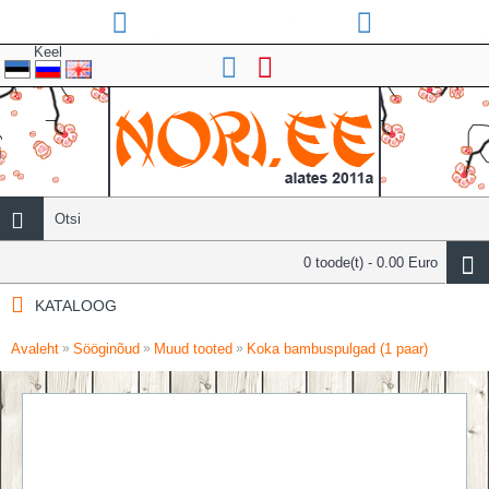
Keel
0 toode(t) - 0.00 Euro
KATALOOG
Avaleht
Sööginõud
Muud tooted
Koka bambuspulgad (1 paar)
»
»
»